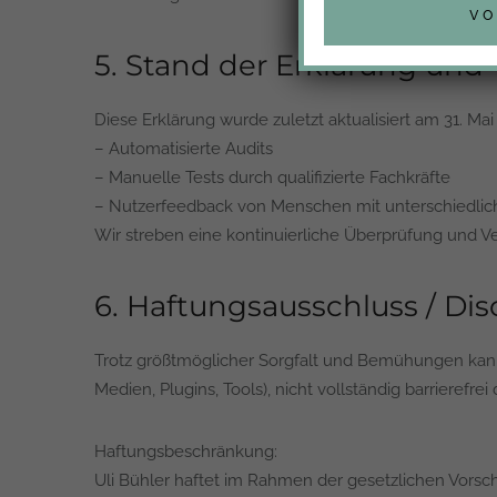
vo
5. Stand der Erklärung und 
Diese Erklärung wurde zuletzt aktualisiert am 31. Mai
– Automatisierte Audits
– Manuelle Tests durch qualifizierte Fachkräfte
– Nutzerfeedback von Menschen mit unterschiedli
Wir streben eine kontinuierliche Überprüfung und Ve
6. Haftungsausschluss / Dis
Trotz größtmöglicher Sorgfalt und Bemühungen kann n
Medien, Plugins, Tools), nicht vollständig barrierefrei
Haftungsbeschränkung:
Uli Bühler haftet im Rahmen der gesetzlichen Vorschri