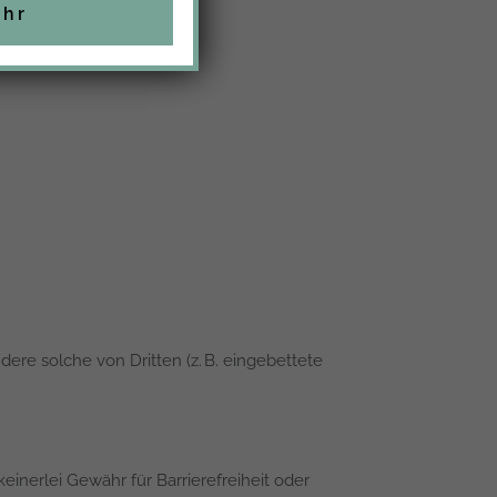
Uhr
re solche von Dritten (z. B. eingebettete
einerlei Gewähr für Barrierefreiheit oder