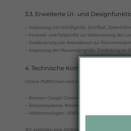
3.3. Erweiterte UI- und Designfunkt
– Anpassung von Schriftgröße, Schriftart, Zeilenhöhe
– Kontrast- und Farbprofile zur Verbesserung der Les
– Deaktivierung von Animationen zur Reizvermeidun
– Anpassung der Mauszeigergröße, Darstellung im Dr
4. Technische Kompatibilität
Unsere Plattformen sind mit den aktuellen Versione
– Browser: Google Chrome, Mozilla Firefox, Safari, E
– Betriebssysteme: Windows, macOS, iOS, Android.
– Hilfstechnologien: JAWS, NVDA, VoiceOver, TalkBa
Wir verfolgen eine Abdeckung von >95 % der marktü