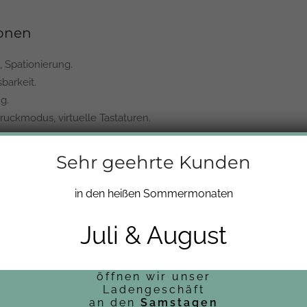
ionen
, Spationierung.
barkeit.
g.
uckmodus, virtuelle Tastaturen.
Sehr geehrte Kunden
n folgender Browser und Betriebssysteme getestet:
in den heißen Sommermonaten
Juli & August
dge, Opera.
ck.
öffnen wir unser
Ladengeschäft
an den
Samstagen
blichen Konfigurationen.