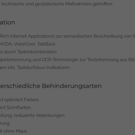
e technische und gestalterische Maßnahmen getroffen:
gation
Rich Internet Applications) zur semantischen Beschreibung von W
NVDA, VoiceOver, TalkBack.
s durch Tastenkombination
 Objekterkennung und OCR-Technologie zur Texterkennung aus Bil
 inkl. Tastaturfokus-Indikatoren.
nterschiedliche Behinderungsarten
nd optimiert Farben.
rt Schriftarten.
tellung, reduzierte Ablenkungen.
rung.
eit ohne Maus.