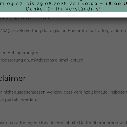
m 04.07. bis 29.08.2026 von
10:00 – 16:00 
Danke für Ihr Verständnis!
Testverfahren
 2025. Die Bewertung der digitalen Barrierefreiheit erfolgte durch:
chen Behinderungen
rbesserung an, mindestens einmal jährlich.
claimer
icht ausgeschlossen werden, dass vereinzelt Inhalte, insbesonde
 dargestellt werden.
ften nur für eigene Inhalte. Für Inhalte Dritter übernehmen wir k